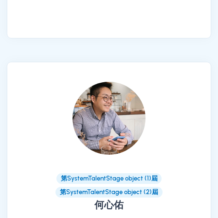
第SystemTalentStage object (1)屆
第SystemTalentStage object (2)屆
何心佑