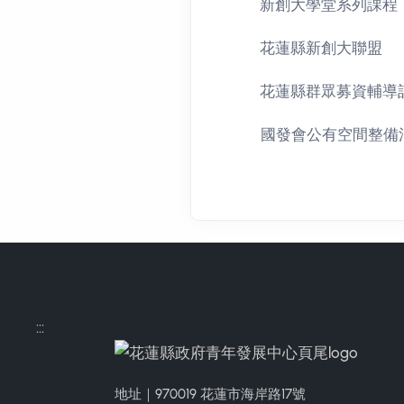
新創大學堂系列課程
花蓮縣新創大聯盟
花蓮縣群眾募資輔導
國發會公有空間整備
:::
地址｜970019 花蓮市海岸路17號