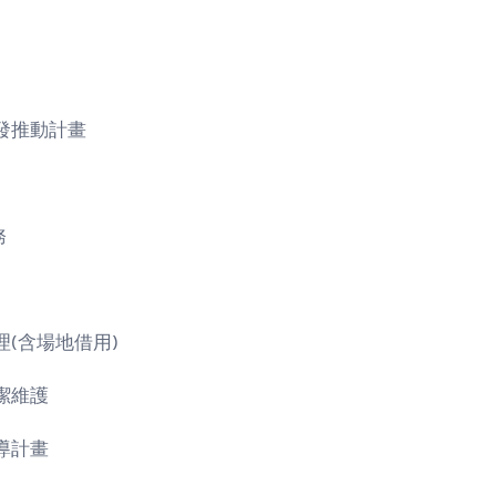
發推動計畫
務
(含場地借用)
潔維護
導計畫