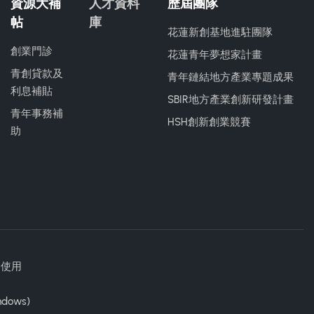
資源大補
人才資料
歷屆團隊
帖
庫
花蓮新創基地進駐團隊
創業門診
花蓮青年夢想家計畫
青創貸款及
青年鏈結地方產業專題成果
利息補貼
SBIR地方產業創新研發計畫
青年事務補
HSH創新創業競賽
助
勿使用
ndows)