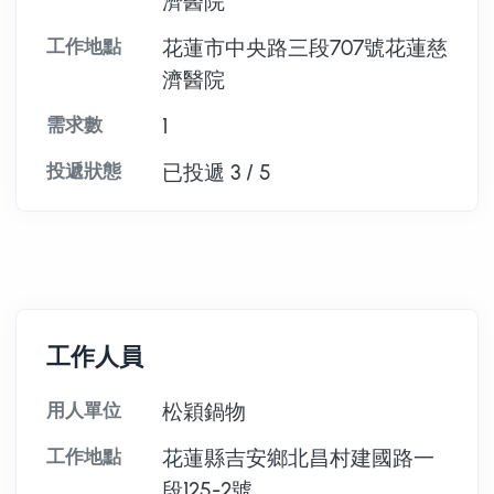
濟醫院
工作地點
花蓮市中央路三段707號花蓮慈
濟醫院
需求數
1
投遞狀態
已投遞 3 / 5
工作人員
用人單位
松穎鍋物
工作地點
花蓮縣吉安鄉北昌村建國路一
段125-2號