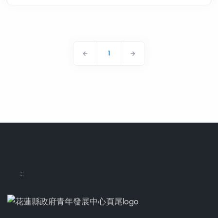
1
:::