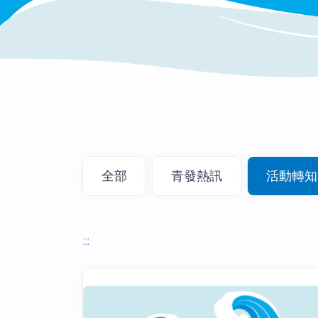
消息列表
全部
青發熱訊
活動轉知
:::