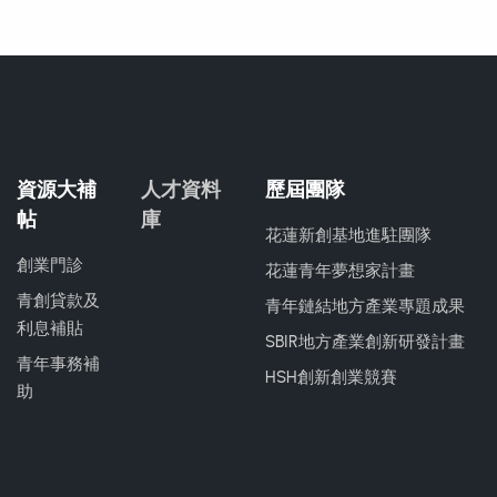
資源大補
人才資料
歷屆團隊
帖
庫
花蓮新創基地進駐團隊
創業門診
花蓮青年夢想家計畫
青創貸款及
青年鏈結地方產業專題成果
利息補貼
SBIR地方產業創新研發計畫
青年事務補
HSH創新創業競賽
助