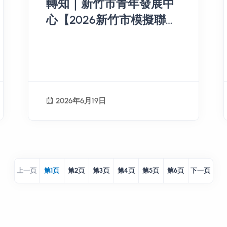
轉知｜新竹市青年發展中
心【2026新竹市模擬聯合
國研習營 開放報名中！】
2026年6月19日
上一頁
第
1
頁
第
2
頁
第
3
頁
第
4
頁
第
5
頁
第
6
頁
下一頁