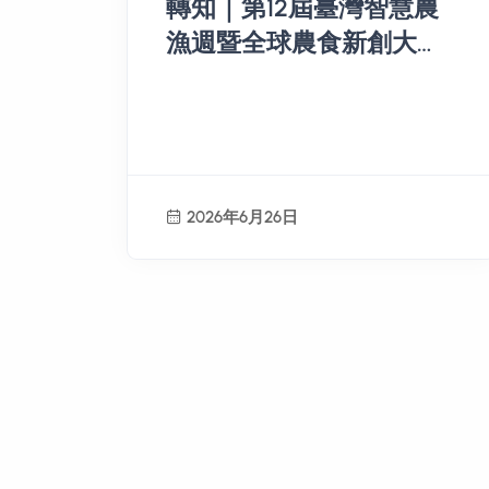
轉知｜第12屆臺灣智慧農
漁週暨全球農食新創大賽
開放參與
2026年6月26日