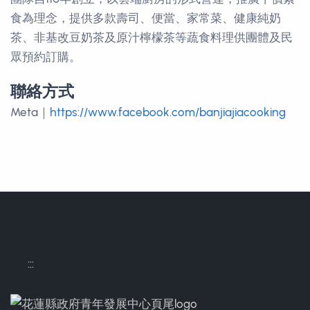
食為理念，提供多款壽司、便當、家常菜、健康純奶
茶、非基改豆奶茶及原汁檸檬茶等蔬食料理供團體及民
眾預約訂購。
聯絡方式
聯絡方式
Meta｜
https://www.facebook.com/banjiajiacooking
:::