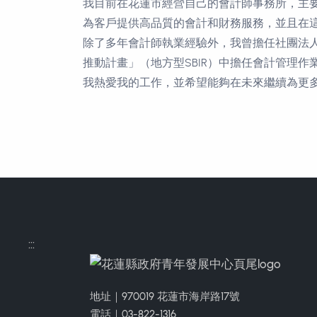
我目前在花蓮市經營自己的會計師事務所，
主
為客戶提供高品質的會計和財務服務，
並且在
除了多年會計師執業經驗外，
我曾擔任社團法
推動計畫」（地方型SBIR）
中擔任會計管理作
我熱愛我的工作，
並希望能夠在未來繼續為更
:::
地址｜970019 花蓮市海岸路17號
電話｜03-822-1316