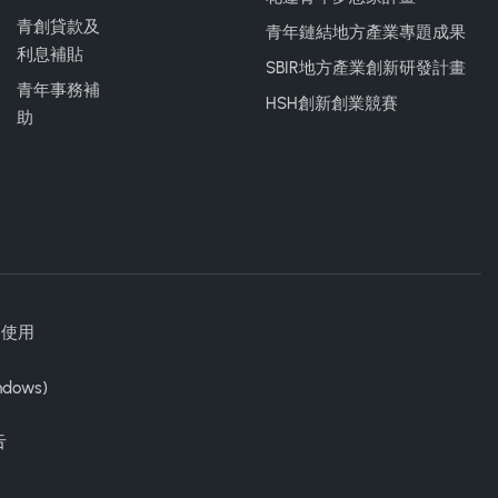
青創貸款及
青年鏈結地方產業專題成果
利息補貼
SBIR地方產業創新研發計畫
青年事務補
HSH創新創業競賽
助
勿使用
ndows)
告