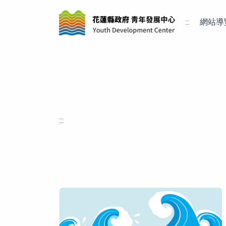
:::
網站導
:::