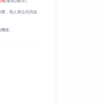
00元
(最長2個月)。
經費，用人單位共同負
的機會。