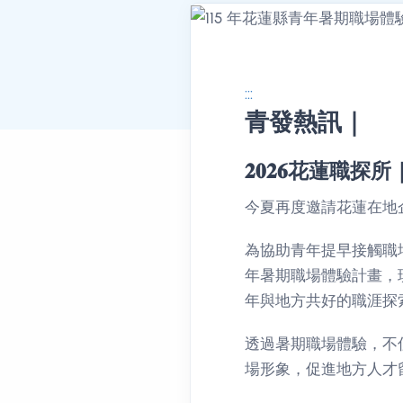
:::
青發熱訊｜
消息公告詳情
𝟐𝟎𝟐𝟔花
今夏再度邀請花蓮在地
為協助青年提早接觸職
年暑期職場體驗計畫，
年與地方共好的職涯探
透過暑期職場體驗，不
場形象，促進地方人才