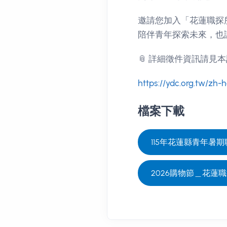
邀請您加入「花蓮職探
陪伴青年探索未來，也
📎 詳細徵件資訊請見
https://ydc.org.tw/zh-
檔案下載
115年花蓮縣青年暑期
2026購物節＿花蓮職