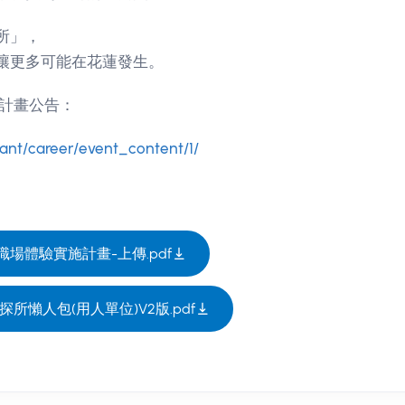
所」，
讓更多可能在花蓮發生。
本計畫公告：
hant/career/event_content/1/
職場體驗實施計畫-上傳.pdf
探所懶人包(用人單位)V2版.pdf