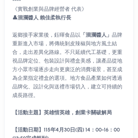
----
《實戰創業與品牌經營者 代表》
👤
洄瀾醬人 賴佳柔執行長
返鄉接手家業後，鈺暉食品以
「洄瀾醬人」
品牌
重新進入市場，將傳統剝皮辣椒與地方風土結
合，走出差異化路線。不只延續代工基礎，更重
視品牌定位、包裝設計與禮盒美感，讓產品從地
方小眾市場逐步走向更廣泛的消費場景，甚至成
為企業指定禮盒的選項。地方食品產業如何透過
品牌化、設計化與送禮市場切入，建立可持續的
成長路徑。
【活動主題】英雄惜英雄，創業卡關破解局
【活動日期】115年4月30日(四) 14：00-16：00