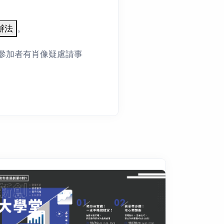
。
參加者有肖像疑慮請事