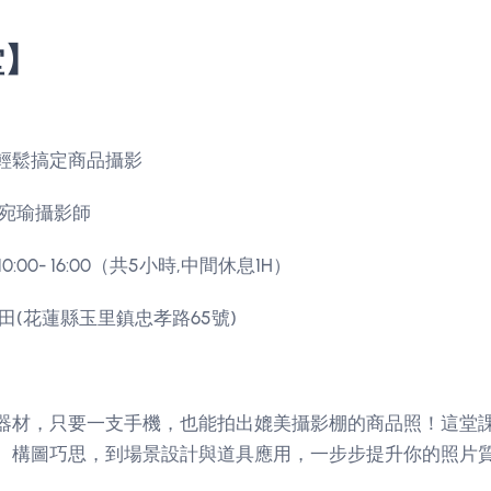
堂】
輕鬆搞定商品攝影
陳宛瑜攝影師
 10:00- 16:00（共5小時,中間休息1H）
田(花蓮縣玉里鎮忠孝路65號)
器材，只要一支手機，也能拍出媲美攝影棚的商品照！這堂
、構圖巧思，到場景設計與道具應用，一步步提升你的照片