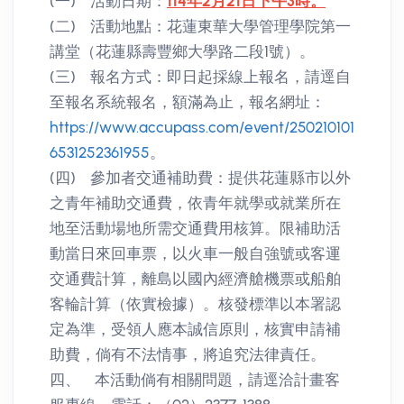
(一) 活動日期：
114年2月21日下午3時。
(二) 活動地點：花蓮東華大學管理學院第一
講堂（花蓮縣壽豐鄉大學路二段1號）。
(三) 報名方式：即日起採線上報名，請逕自
至報名系統報名，額滿為止，報名網址：
https://www.accupass.com/event/250210101
6531252361955
。
(四) 參加者交通補助費：提供花蓮縣市以外
之青年補助交通費，依青年就學或就業所在
地至活動場地所需交通費用核算。限補助活
動當日來回車票，以火車一般自強號或客運
交通費計算，離島以國內經濟艙機票或船舶
客輪計算（依實檢據）。核發標準以本署認
定為準，受領人應本誠信原則，核實申請補
助費，倘有不法情事，將追究法律責任。
四、 本活動倘有相關問題，請逕洽計畫客