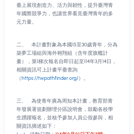
臺上展現創造力、活力與韌性，提升臺灣青
年國際競爭力，也讓世界看見臺灣青年的多
元力量。
二、 本計畫對象為本國15至30歲青年，分為
築夢工場組與海外翱翔組（含年度旗艦計
畫），第1梯次報名自即日起至114年3月14日，
相關資訊可上計畫平臺查詢
（
https://twpathfinder.org/
）。
三、 為使青年廣為周知本計畫，教育部青
年發展署規劃辦理分區說明會，鼓勵各校學
生踴躍報名，並核予參加人員公假參與，相
關資訊摘述如下：