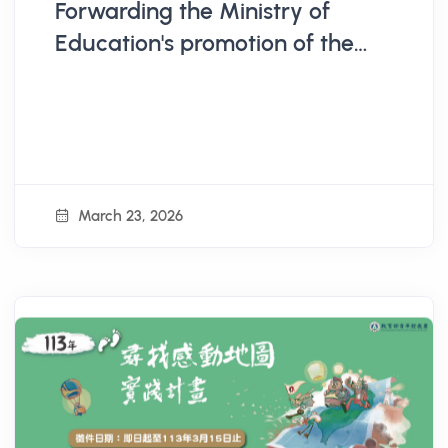
Forwarding the Ministry of
Education's promotion of the
"Youth 10 Billion Overseas
Dream Fulfillment Fund Plan,"
please assist in jointly
developing diverse fields and
high-quality dream fulfillment
March 23, 2026
opportunities needed by the
youth, which align with the n