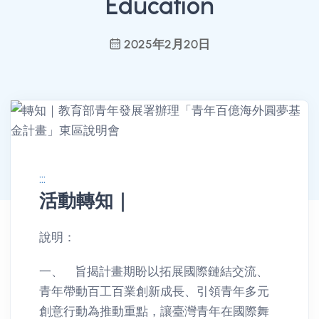
Education
2025年2月20日
:::
活動轉知｜
消息公告詳情
說明：
一、 旨揭計畫期盼以拓展國際鏈結交流、
青年帶動百工百業創新成長、引領青年多元
創意行動為推動重點，讓臺灣青年在國際舞