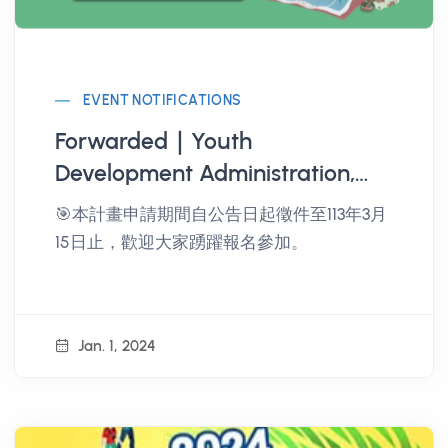
EVENT NOTIFICATIONS
Forwarded｜Youth
Development Administration,
Ministry of Education 2024
🎯本計畫申請期間自公告日起徵件至113年3月
Youth Travel Taiwan - Seeking
15日止，歡迎大家踴躍報名參加。
the Map of Inspiration
Implementation Plan
Jan. 1, 2024