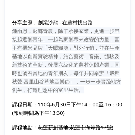
分享主題 : 創業沙龍 -
在農村找出路
鍾雨恩，返鄉青農，除了承接家業，更進一步串
接起返鄉青年、一起為家鄉帶來改變的力量，富
里有機米品牌「天賜糧源」對外行銷，並在生產
基地以創新實驗精神，結合藝術、音樂、體驗及
新技術的革新，發展六級化的農村休閒產業，同
時也號召當地的青年朋友，每年共同舉辦「穀稻
秋聲-富里山谷草地音樂節」，一步一步實踐地方
創生，打造理想中的富里生活。
課程日期：110年6月30日下午14：00至-16：00
(報到時間為下午13:30)
課程地點：
花蓮新創基地(花蓮市海岸路17號)