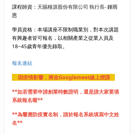
課程師資：
天賜糧源股份有限公司 執行長
- 鍾雨
恩
學員資格：本場講座不限制職業別，對本次講題
有興趣者皆可報名，以相關產業之從業人員及
18~45歲青年優先錄取。
報名連結
因疫情影響，將改Googlemeet線上授課
**如若需要申請創業時數證明，還是請大家要填
系統報名喔**
**為響應防疫實名制，請於報名系統填寫中文姓
名**