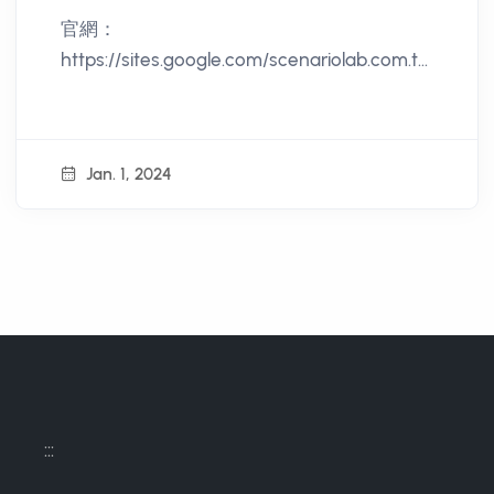
Youth Employment
官網：
Development Plan
https://sites.google.com/scenariolab.com.tw
/digitalyouth
Jan. 1, 2024
:::