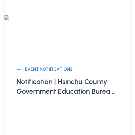
EVENT NOTIFICATIONS
Notification | Hsinchu County
Government Education Bureau
Organizes "115th Year Hsinchu
Social Innovation Base"