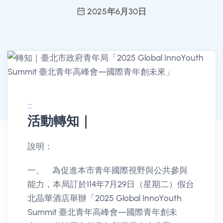
2025年6月30日
:::
活動轉知｜
消息公告詳情
說明：
一、 為促進本市青年國際視野與公共參與
能力，本局訂於114年7月29日（星期二）假台
北晶華酒店舉辦「2025 Global InnoYouth
Summit 臺北青年高峰會—國際青年創未