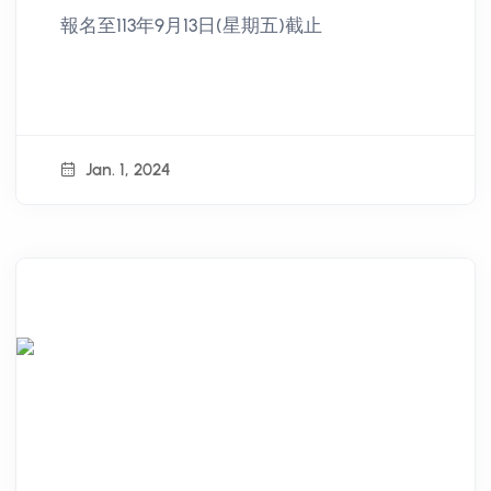
"Hsinchu City Youth Public
報名至113年9月13日(星期五)截止
Participation and Civic
Empowerment Project" Public
Participation Workshop
Jan. 1, 2024