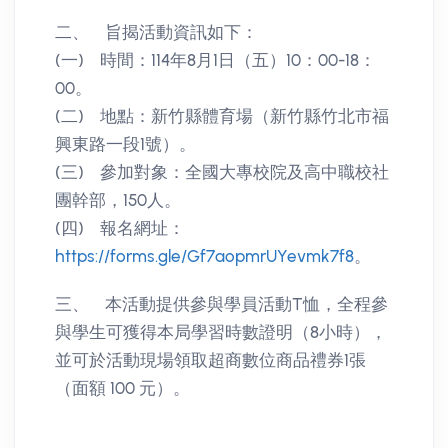
二、 旨揭活動資訊如下：
(一) 時間：114年8月1日（五）10：00-18：
00。
(二) 地點：新竹縣體育場（新竹縣竹北市福
興東路一段1號）。
(三) 參加對象：全國大專校院及高中職校社
團幹部，150人。
(四) 報名網址：
https://forms.gle/Gf7aopmrUYevmk7f8
。
三、 本活動提供參與學員活動T恤，全程參
與學生可獲得本局學習時數證明（8小時），
並可於活動現場領取超商數位商品禮券1張
（面額 100 元）。