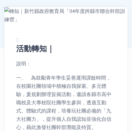
:::
活動轉知｜
消息公告詳情
說明：
一、 為鼓勵青年學生妥善運用課餘時間，
在校園社團領域中積極自我探索、多元體
驗，爰規劃辦理旨揭活動，邀請各縣市高中
職校及大專校院社團學生參與，透過互動
式、體驗式的課程，培養玩社團必備的「九
大社團力」，提升個人自我認知並強化自信
心，藉此激發社團幹部潛能及特質。