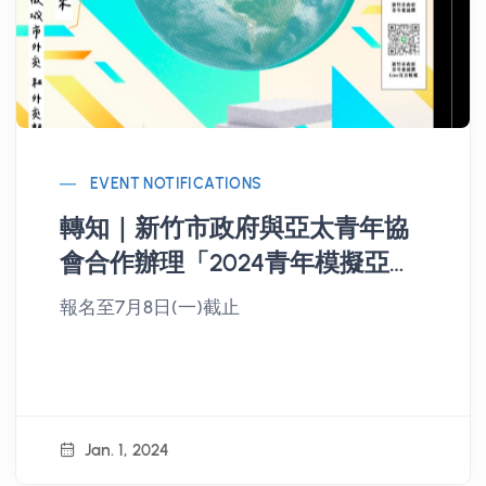
EVENT NOTIFICATIONS
轉知｜新竹市政府與亞太青年協
會合作辦理「2024青年模擬亞太
經合會（Model APEC)」
報名至7月8日(一)截止
Jan. 1, 2024