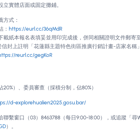
設立實體店面或固定攤鋪。
薦方式：
結：
https://eurl.cc/36qMdR
下載紙本報名表填妥並用印完成後，併同相關證明文件郵寄
並於信封上註明「花蓮縣主題特色街區推廣行銷計畫-店家名稱
https://reurl.cc/gegKoR
20%）、委員審查（採積分制，佔80%）
tps://d-explorehualien2025.gosu.bar/
窗口（03）8463788（每日9:00-18:00），或追蹤「尋W
xGD
）。