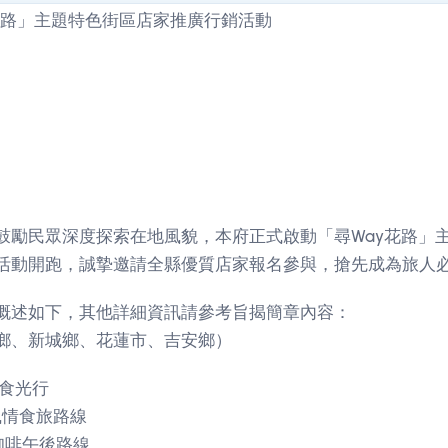
鼓勵民眾深度探索在地風貌，本府正式啟動「尋Way花路」
活動開跑，誠摯邀請全縣優質店家報名參與，搶先成為旅人
概述如下，其他詳細資訊請參考旨揭簡章內容：
鄉、新城鄉、花蓮市、吉安鄉）
餐食光行
風情食旅路線
邊咖啡午後路線