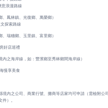
醺愜意浪漫路線
鄉、鳳林鎮、光復鄉、萬榮鄉）
人文探索路線
鄉、瑞穗鄉、玉里鎮、富里鄉）
私房好店巡禮
境內之海岸線，如：豐濱鄉至秀林鄉間海岸線）
山海慢享美食
縣境內之公司、商業行號、攤商等店家均可申請（需檢附公
文件）。