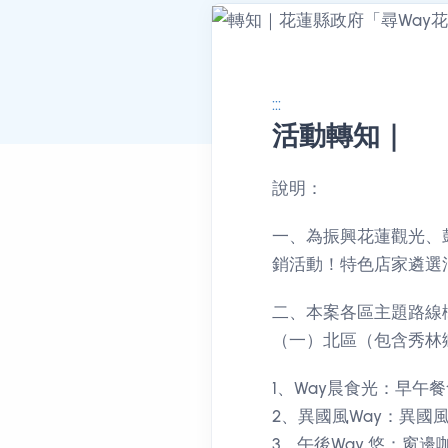
:::
活動轉知｜
消息公告詳情
說明：
一、為振興花蓮觀光、
銷活動！特色店家遴選
二、本案各區主題路線
（一）北區（包含秀林
1、Way晨食光：早午
2、異國風Way：異國
3、午後Way 悠：窗