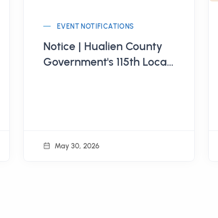
EVENT NOTIFICATIONS
Notice | Hualien County
Government's 115th Local
Revitalization Study Tour
is Open for Registration
May 30, 2026