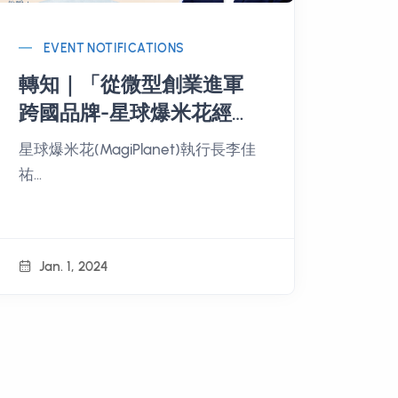
EVENT NOTIFICATIONS
轉知｜「從微型創業進軍
跨國品牌-星球爆米花經營
策略分享」輔導講座
星球爆米花(MagiPlanet)執行長李佳
祐
報名連結：：
https://reurl.cc/97L94V
Jan. 1, 2024