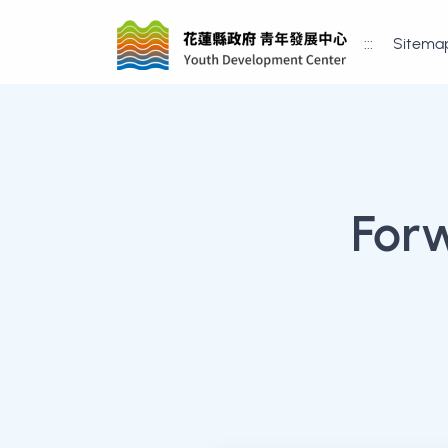
:::
Sitema
For