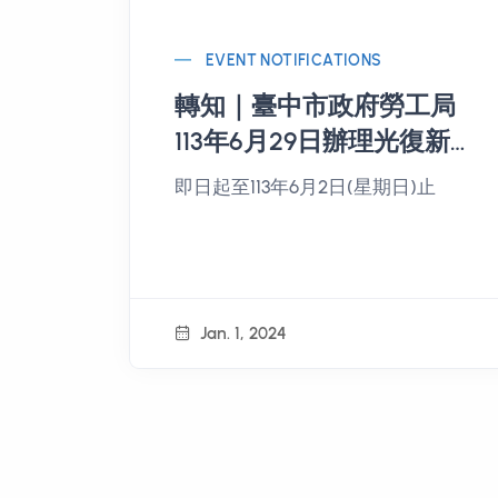
EVENT NOTIFICATIONS
轉知｜臺中市政府勞工局
113年6月29日辦理光復新
村好樣市集第5場次~◆ 攤
即日起至113年6月2日(星期日)止
商報名◆
Jan. 1, 2024