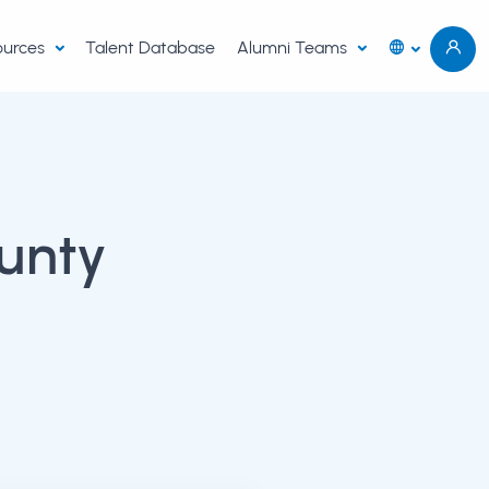
sources
Talent Database
Alumni Teams
unty