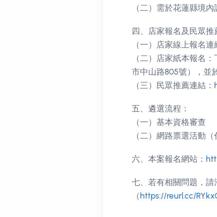
（二）需於花蓮縣境內
四、店家報名及民眾推
（一）店家線上報名連
（二）店家紙本報名：
市中山路805號），
（三）民眾推薦連結：
五、遴選流程：
（一）基本資格審查
（二）網路票選活動（佔
六、本案報名網站：
ht
七、若有相關問題，請洽聯繫
（
https://reurl.cc/RYk