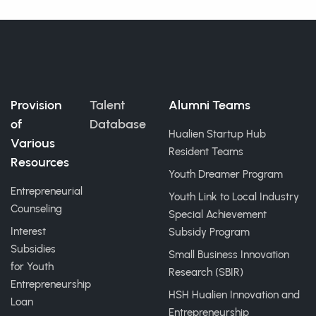
Provision
Talent
Alumni Teams
of
Database
Hualien Startup Hub
Various
Resident Teams
Resources
Youth Dreamer Program
Entrepreneurial
Youth Link to Local Industry
Counseling
Special Achievement
Interest
Subsidy Program
Subsidies
Small Business Innovation
for Youth
Research (SBIR)
Entrepreneurship
HSH Hualien Innovation and
Loan
Entrepreneurship