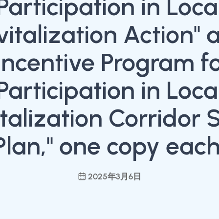
Participation in Loca
vitalization Action" 
Incentive Program f
Participation in Loca
talization Corridor 
Plan," one copy each
2025年3月6日