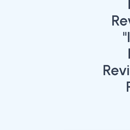
Re
"
Revi