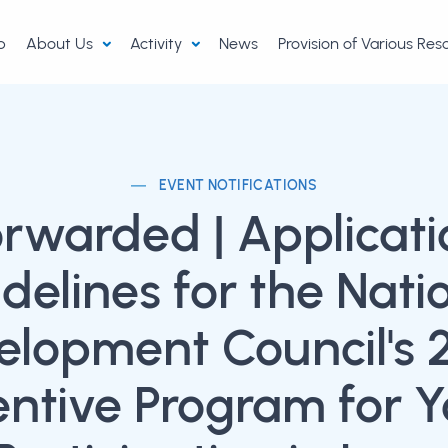
p
About Us
Activity
News
Provision of Various Re
EVENT NOTIFICATIONS
orwarded | Applicati
delines for the Nati
elopment Council's 
entive Program for 