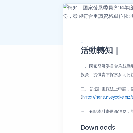
:::
活動轉知｜
消息公告詳情
一、國家發展委員會為鼓勵
投資，提供青年探索多元公
二、旨接計畫採線上申請，
(
https://tier.surveycake.biz
三、有關本計畫最新消息，
Downloads