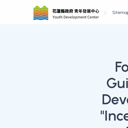
:::
Sitema
F
Gui
Dev
"Inc