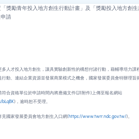
更多人才投入地方創生，讓具實驗創新性的構想付諸行動，藉輔導培力課
益行動、連結企業資源並發展商業模式之機會，國家發展委員會特辦理旨
請符合資格單位於申請時間內將應備文件(詳附件)上傳至報名網站
/s/bLqBK
)，逾時恕不受理。
詳見國家發展委員會地方創生入口網(
https://www.twrr.ndc.gov.tw/
)。