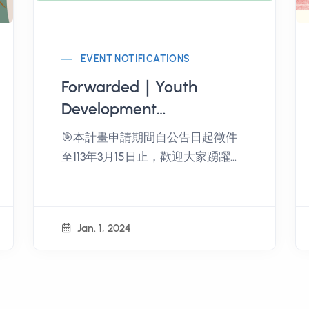
EVENT NOTIFICATIONS
Forwarded｜Youth
Development
Administration, Ministry
🎯本計畫申請期間自公告日起徵件
of Education 2024 Youth
至113年3月15日止，歡迎大家踴躍報
Travel Taiwan - Seeking
名參加。
the Map of Inspiration
Implementation Plan
Jan. 1, 2024