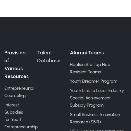
Provision
Talent
Alumni Teams
of
Database
Hualien Startup Hub
Various
Resident Teams
Resources
Youth Dreamer Program
Entrepreneurial
Youth Link to Local Industry
Counseling
Special Achievement
Interest
Subsidy Program
Subsidies
Small Business Innovation
for Youth
Research (SBIR)
Entrepreneurship