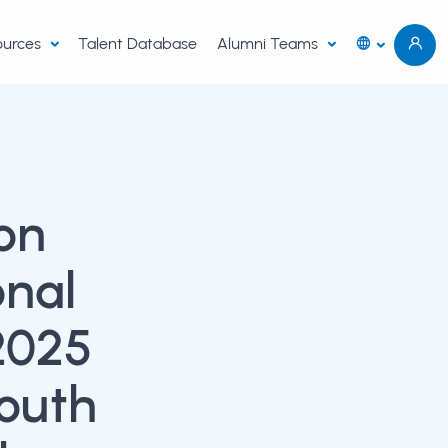
sources
Talent Database
Alumni Teams
on
onal
2025
Youth