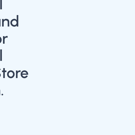
l
and
or
l
Store
.