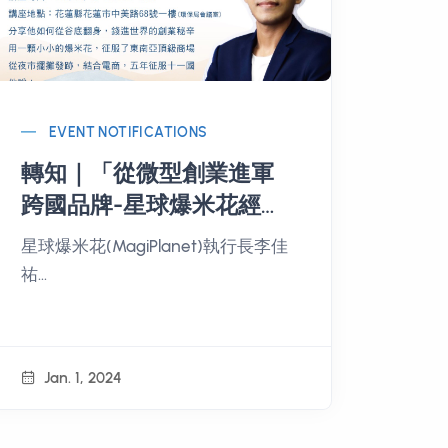
EVENT NOTIFICATIONS
轉知｜「從微型創業進軍
跨國品牌-星球爆米花經營
策略分享」輔導講座
星球爆米花(MagiPlanet)執行長李佳
祐
報名連結：：
https://reurl.cc/97L94V
Jan. 1, 2024