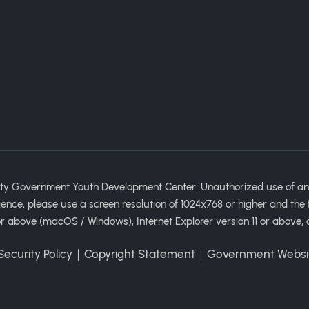
ty Government Youth Development Center. Unauthorized use of any im
ience, please use a screen resolution of 1024x768 or higher and the 
 above (macOS / Windows), Internet Explorer version 11 or above, 
ecurity Policy
｜
Copyright Statement
｜
Government Websi