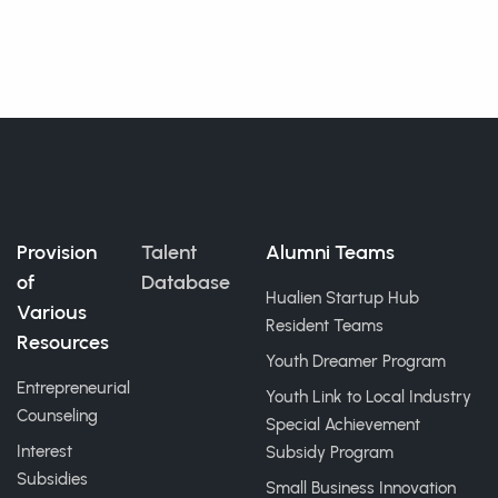
Provision
Talent
Alumni Teams
of
Database
Hualien Startup Hub
Various
Resident Teams
Resources
Youth Dreamer Program
Entrepreneurial
Youth Link to Local Industry
Counseling
Special Achievement
Interest
Subsidy Program
Subsidies
Small Business Innovation