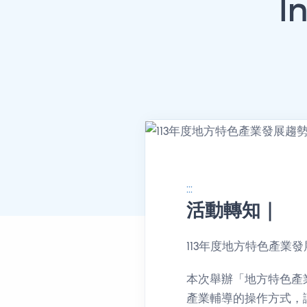
I
:::
活動轉知｜
消息公告詳情
113年度地方特色產
本次舉辦「地方特色產
產業輔導的操作方式，