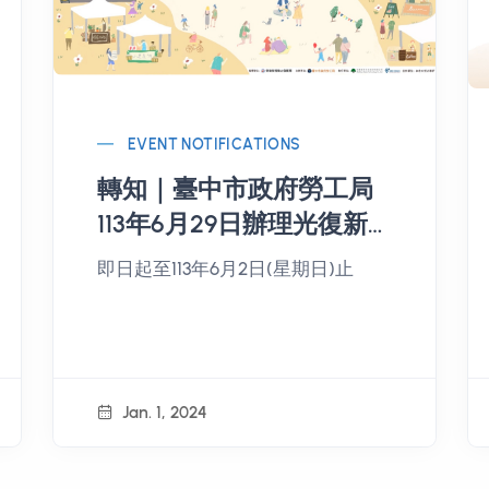
EVENT NOTIFICATIONS
轉知｜臺中市政府勞工局
113年6月29日辦理光復新
村好樣市集第5場次~◆ 攤
即日起至113年6月2日(星期日)止
商報名◆
Jan. 1, 2024