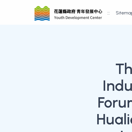
:::
Sitema
Th
Indu
Foru
Huali