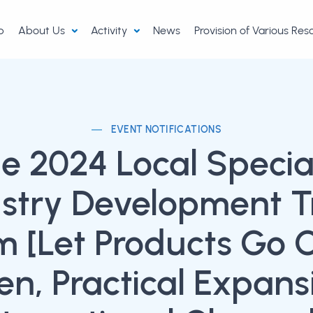
p
About Us
Activity
News
Provision of Various Re
EVENT NOTIFICATIONS
e 2024 Local Specia
stry Development 
m [Let Products Go O
en, Practical Expans