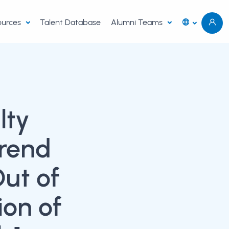
sources
Talent Database
Alumni Teams
lty
Trend
ut of
ion of